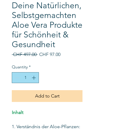
Deine Natürlichen,
Selbstgemachten
Aloe Vera Produkte
für Schönheit &
Gesundheit
Regular
Sale
 CHF 497.00 
CHF 97.00
Price
Price
Quantity
*
Add to Cart
Inhalt
1. Verständnis der Aloe-Pflanzen: