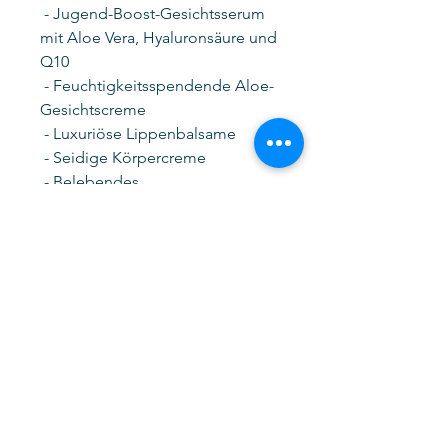
- Jugend-Boost-Gesichtsserum
mit Aloe Vera, Hyaluronsäure und
Q10
- Feuchtigkeitsspendende Aloe-
Gesichtscreme
- Luxuriöse Lippenbalsame
- Seidige Körpercreme
- Belebendes
Haarwachstumsserum
- Beruhigendes Haarserum für
juckende Kopfhaut
- Mückenabwehr-Gel (auch für
Blutergüsse und Wunden)
Wie läuft der Kurs ab?
-
Wöchentliche
Veröffentlichung:
PDFs und
Video-Tutorials.